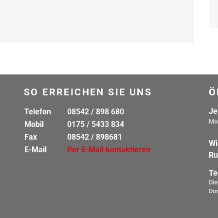
SO ERREICHEN SIE UNS
Ö
Je
Telefon
08542 / 898 680
Mon
Mobil
0175 / 5433 834
Fax
08542 / 898681
Wi
E-Mail
Per E-Mail kontaktieren
Ru
Te
Die
Do