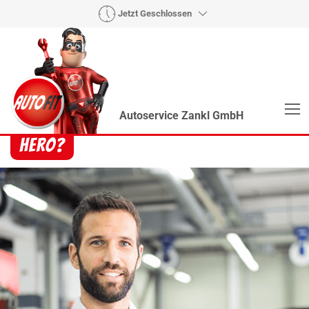
Jetzt Geschlossen
Autoservice Zankl GmbH
Heroes? Findet man bei uns!
Wie auch wir bringen Handmaker Herby, Rollin‘
Robby und Engineering Esy mit ihrer Superpower
jeden Wagen wieder auf die Bahn.