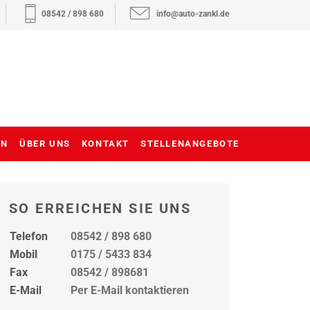
08542 / 898 680
info@auto-zankl.de
EN
ÜBER UNS
KONTAKT
STELLENANGEBOTE
SO ERREICHEN SIE UNS
Telefon
08542 / 898 680
Mobil
0175 / 5433 834
Fax
08542 / 898681
E-Mail
Per E-Mail kontaktieren