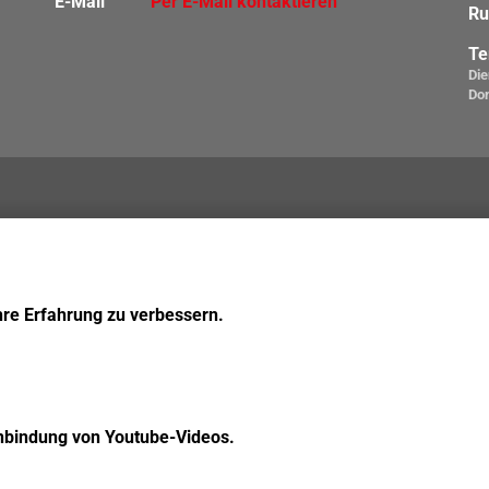
E-Mail
Per E-Mail kontaktieren
Ru
Te
Die
Do
hre Erfahrung zu verbessern.
inbindung von Youtube-Videos.