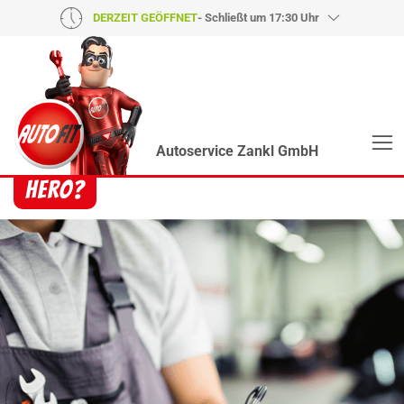
DERZEIT GEÖFFNET
- Schließt um 17:30 Uhr
Autoservice Zankl GmbH
Heroes? Findet man bei uns!
Wie auch wir bringen Handmaker Herby, Rollin‘
Robby und Engineering Esy mit ihrer Superpower
jeden Wagen wieder auf die Bahn.